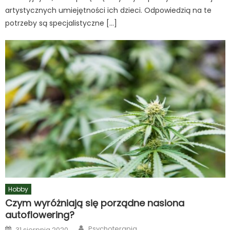
artystycznych umiejętności ich dzieci. Odpowiedzią na te
potrzeby są specjalistyczne […]
Hobby
Czym wyróżniają się porządne nasiona
autoflowering?
Author
Posted
Psychoterapia
31 sierpnia 2020