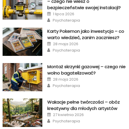
– czego nie wiesz o
bezpieczeństwie swojej instalacji?
Posted
1 lipca 2026
on
Author
Psychoterapia
Karty Pokemon jako inwestycja – co
warto wiedzieć, zanim zaczniesz?
Posted
28 maja 2026
on
Author
Psychoterapia
Montaż skrzynki gazowej – czego nie
wolno bagatelizować?
Posted
28 maja 2026
on
Author
Psychoterapia
Wakacje pełne twórczości – obóz
kreatywny dla młodych artystów
Posted
27 kwietnia 2026
on
Author
Psychoterapia