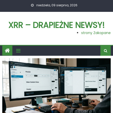
Skip
niedziela, 09 sierpnia, 2026
to
content
XRR – DRAPIEŻNE NEWSY!
strony Zakopane