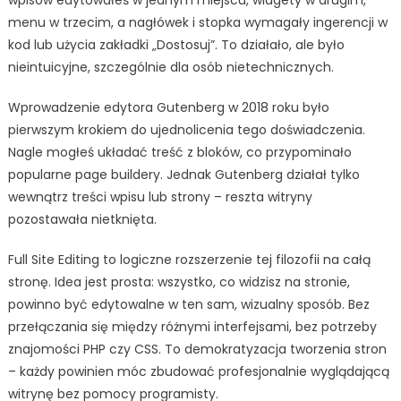
wpisów edytowałeś w jednym miejscu, widgety w drugim,
menu w trzecim, a nagłówek i stopka wymagały ingerencji w
kod lub użycia zakładki „Dostosuj”. To działało, ale było
nieintuicyjne, szczególnie dla osób nietechnicznych.
Wprowadzenie edytora Gutenberg w 2018 roku było
pierwszym krokiem do ujednolicenia tego doświadczenia.
Nagle mogłeś układać treść z bloków, co przypominało
popularne page buildery. Jednak Gutenberg działał tylko
wewnątrz treści wpisu lub strony – reszta witryny
pozostawała nietknięta.
Full Site Editing to logiczne rozszerzenie tej filozofii na całą
stronę. Idea jest prosta: wszystko, co widzisz na stronie,
powinno być edytowalne w ten sam, wizualny sposób. Bez
przełączania się między różnymi interfejsami, bez potrzeby
znajomości PHP czy CSS. To demokratyzacja tworzenia stron
– każdy powinien móc zbudować profesjonalnie wyglądającą
witrynę bez pomocy programisty.