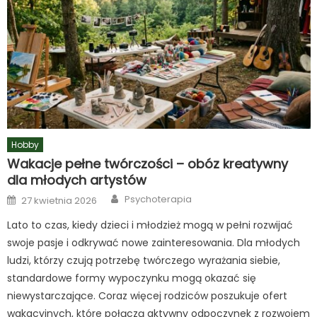
Hobby
Wakacje pełne twórczości – obóz kreatywny
dla młodych artystów
Author
Posted
Psychoterapia
27 kwietnia 2026
on
Lato to czas, kiedy dzieci i młodzież mogą w pełni rozwijać
swoje pasje i odkrywać nowe zainteresowania. Dla młodych
ludzi, którzy czują potrzebę twórczego wyrażania siebie,
standardowe formy wypoczynku mogą okazać się
niewystarczające. Coraz więcej rodziców poszukuje ofert
wakacyjnych, które połączą aktywny odpoczynek z rozwojem