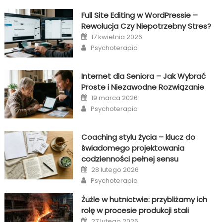
Full Site Editing w WordPressie –
Rewolucja Czy Niepotrzebny Stres?
Posted
17 kwietnia 2026
on
Author
Psychoterapia
Internet dla Seniora – Jak Wybrać
Proste i Niezawodne Rozwiązanie
Posted
19 marca 2026
on
Author
Psychoterapia
Coaching stylu życia – klucz do
świadomego projektowania
codzienności pełnej sensu
Posted
28 lutego 2026
on
Author
Psychoterapia
Żużle w hutnictwie: przybliżamy ich
rolę w procesie produkcji stali
Posted
27 lutego 2026