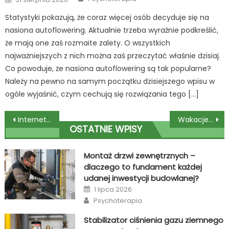
on
Statystyki pokazują, że coraz więcej osób decyduje się na
nasiona autoflowering. Aktualnie trzeba wyraźnie podkreślić,
że mają one zaś rozmaite zalety. O wszystkich
najważniejszych z nich można zaś przeczytać właśnie dzisiaj.
Co powoduje, że nasiona autoflowering są tak popularne?
Należy na pewno na samym początku dzisiejszego wpisu w
ogóle wyjaśnić, czym cechują się rozwiązania tego […]
Nawigacja
Internet dla Seniora – Jak Wybrać Proste i Niezawodne Rozwiązanie
Wakacje pełne twórczości – obóz kreatywny dla młodych artystów
OSTATNIE WPISY
wpisu
Montaż drzwi zewnętrznych –
dlaczego to fundament każdej
udanej inwestycji budowlanej?
Posted
1 lipca 2026
on
Author
Psychoterapia
Stabilizator ciśnienia gazu ziemnego