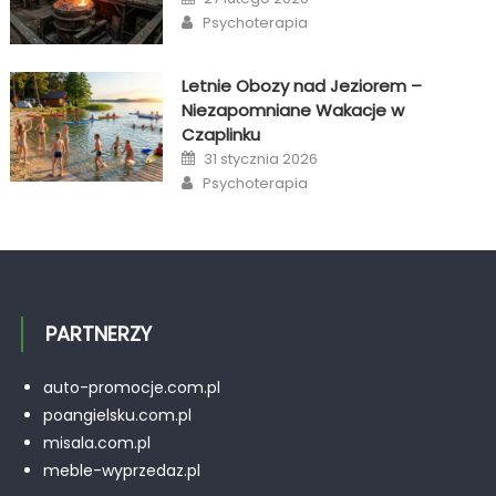
on
Author
Psychoterapia
Letnie Obozy nad Jeziorem –
Niezapomniane Wakacje w
Czaplinku
Posted
31 stycznia 2026
on
Author
Psychoterapia
PARTNERZY
auto-promocje.com.pl
poangielsku.com.pl
misala.com.pl
meble-wyprzedaz.pl