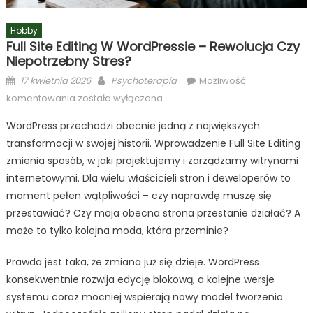
Hobby
Full Site Editing W WordPressie – Rewolucja Czy
Niepotrzebny Stres?
Posted
Author
17 kwietnia 2026
Psychoterapia
Możliwość
on
Full
komentowania
została wyłączona
Site
WordPress przechodzi obecnie jedną z największych
Editing
transformacji w swojej historii. Wprowadzenie Full Site Editing
w
zmienia sposób, w jaki projektujemy i zarządzamy witrynami
WordPressie
–
internetowymi. Dla wielu właścicieli stron i deweloperów to
Rewolucja
moment pełen wątpliwości – czy naprawdę muszę się
Czy
przestawiać? Czy moja obecna strona przestanie działać? A
Niepotrzebny
może to tylko kolejna moda, która przeminie?
Stres?
Prawda jest taka, że zmiana już się dzieje. WordPress
konsekwentnie rozwija edycję blokową, a kolejne wersje
systemu coraz mocniej wspierają nowy model tworzenia