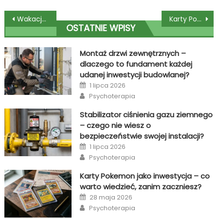
Nawigacja
Wakacje pełne twórczości – obóz kreatywny dla młodych artystów
Karty Pokemon jako inwestycja – co warto wiedzieć, zanim zaczniesz?
OSTATNIE WPISY
wpisu
Montaż drzwi zewnętrznych –
dlaczego to fundament każdej
udanej inwestycji budowlanej?
Posted
1 lipca 2026
on
Author
Psychoterapia
Stabilizator ciśnienia gazu ziemnego
– czego nie wiesz o
bezpieczeństwie swojej instalacji?
Posted
1 lipca 2026
on
Author
Psychoterapia
Karty Pokemon jako inwestycja – co
warto wiedzieć, zanim zaczniesz?
Posted
28 maja 2026
on
Author
Psychoterapia