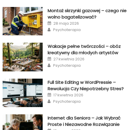
Montaż skrzynki gazowej – czego nie
wolno bagatelizować?
Posted
28 maja 2026
on
Author
Psychoterapia
Wakacje pełne twórczości – obóz
kreatywny dla młodych artystów
Posted
27 kwietnia 2026
on
Author
Psychoterapia
Full Site Editing w WordPressie –
Rewolucja Czy Niepotrzebny Stres?
Posted
17 kwietnia 2026
on
Author
Psychoterapia
Internet dla Seniora – Jak Wybrać
Proste i Niezawodne Rozwiązanie
Posted