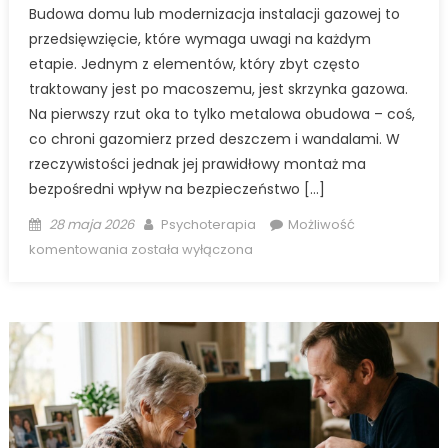
Budowa domu lub modernizacja instalacji gazowej to
przedsięwzięcie, które wymaga uwagi na każdym
etapie. Jednym z elementów, który zbyt często
traktowany jest po macoszemu, jest skrzynka gazowa.
Na pierwszy rzut oka to tylko metalowa obudowa – coś,
co chroni gazomierz przed deszczem i wandalami. W
rzeczywistości jednak jej prawidłowy montaż ma
bezpośredni wpływ na bezpieczeństwo […]
Posted
Author
28 maja 2026
Psychoterapia
Możliwość
on
Montaż
komentowania
została wyłączona
skrzynki
gazowej
–
czego
nie
wolno
bagatelizować?