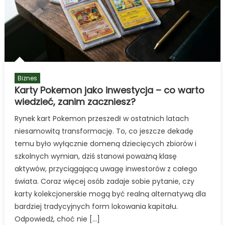
o
bezpieczeństwie
swojej
instalacji?
Biznes
Karty Pokemon jako inwestycja – co warto
wiedzieć, zanim zaczniesz?
Rynek kart Pokemon przeszedł w ostatnich latach
niesamowitą transformację. To, co jeszcze dekadę
temu było wyłącznie domeną dziecięcych zbiorów i
szkolnych wymian, dziś stanowi poważną klasę
aktywów, przyciągającą uwagę inwestorów z całego
świata. Coraz więcej osób zadaje sobie pytanie, czy
karty kolekcjonerskie mogą być realną alternatywą dla
bardziej tradycyjnych form lokowania kapitału.
Odpowiedź, choć nie […]