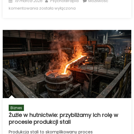
Posted
Author
19 marca 2026
Psychoterapia
Możliwość
on
Internet
komentowania
została wyłączona
dla
Seniora
–
Jak
Wybrać
Proste
i
Niezawodne
Rozwiązanie
Biznes
Żużle w hutnictwie: przybliżamy ich rolę w
procesie produkcji stali
Produkcja stali to skomplikowany proces