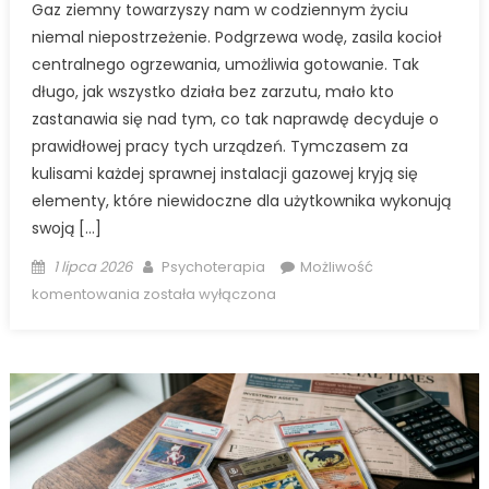
Gaz ziemny towarzyszy nam w codziennym życiu
niemal niepostrzeżenie. Podgrzewa wodę, zasila kocioł
centralnego ogrzewania, umożliwia gotowanie. Tak
długo, jak wszystko działa bez zarzutu, mało kto
zastanawia się nad tym, co tak naprawdę decyduje o
prawidłowej pracy tych urządzeń. Tymczasem za
kulisami każdej sprawnej instalacji gazowej kryją się
elementy, które niewidoczne dla użytkownika wykonują
swoją […]
Posted
Author
1 lipca 2026
Psychoterapia
Możliwość
on
Stabilizator
komentowania
została wyłączona
ciśnienia
gazu
ziemnego
–
czego
nie
wiesz