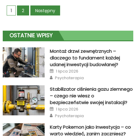
malowanie
Stronicowanie
1
2
Następny
proszkowe
gliwice?
wpisów
OSTATNIE WPISY
Montaż drzwi zewnętrznych –
dlaczego to fundament każdej
udanej inwestycji budowlanej?
Posted
1 lipca 2026
on
Author
Psychoterapia
Stabilizator ciśnienia gazu ziemnego
– czego nie wiesz o
bezpieczeństwie swojej instalacji?
Posted
1 lipca 2026
on
Author
Psychoterapia
Karty Pokemon jako inwestycja – co
warto wiedzieć, zanim zaczniesz?