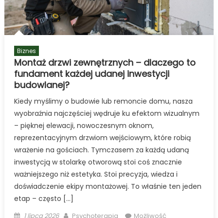
Biznes
Montaż drzwi zewnętrznych – dlaczego to
fundament każdej udanej inwestycji
budowlanej?
Kiedy myślimy o budowie lub remoncie domu, nasza
wyobraźnia najczęściej wędruje ku efektom wizualnym
– pięknej elewacji, nowoczesnym oknom,
reprezentacyjnym drzwiom wejściowym, które robią
wrażenie na gościach. Tymczasem za każdą udaną
inwestycją w stolarkę otworową stoi coś znacznie
ważniejszego niż estetyka. Stoi precyzja, wiedza i
doświadczenie ekipy montażowej. To właśnie ten jeden
etap – często […]
Posted
Author
1 lipca 2026
Psychoterapia
Możliwość