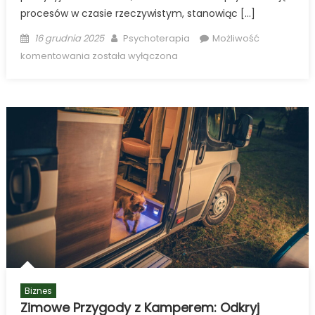
procesów w czasie rzeczywistym, stanowiąc […]
Posted
Author
16 grudnia 2025
Psychoterapia
Możliwość
on
Sterowniki
komentowania
została wyłączona
Przemysłowe
–
Fundament
Nowoczesnej
Automatyki
i
Transformacji
Cyfrowej
Biznes
Zimowe Przygody z Kamperem: Odkryj