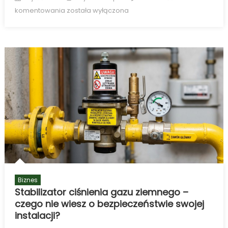
on
Montaż
komentowania
została wyłączona
drzwi
zewnętrznych
–
dlaczego
to
fundament
każdej
udanej
inwestycji
budowlanej?
Biznes
Stabilizator ciśnienia gazu ziemnego –
czego nie wiesz o bezpieczeństwie swojej
instalacji?