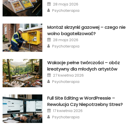
Posted
28 maja 2026
on
Author
Psychoterapia
Montaż skrzynki gazowej – czego nie
wolno bagatelizować?
Posted
28 maja 2026
on
Author
Psychoterapia
Wakacje pełne twórczości – obóz
kreatywny dla młodych artystów
Posted
27 kwietnia 2026
on
Author
Psychoterapia
Full Site Editing w WordPressie –
Rewolucja Czy Niepotrzebny Stres?
Posted
17 kwietnia 2026
on
Author
Psychoterapia