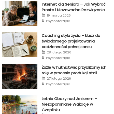
Internet dla Seniora – Jak Wybrać
Proste i Niezawodne Rozwiązanie
Posted
19 marca 2026
on
Author
Psychoterapia
Coaching stylu życia – klucz do
świadomego projektowania
codzienności pełnej sensu
Posted
28 lutego 2026
on
Author
Psychoterapia
Żużle w hutnictwie: przybliżamy ich
rolę w procesie produkcji stali
Posted
27 lutego 2026
on
Author
Psychoterapia
Letnie Obozy nad Jeziorem –
Niezapomniane Wakacje w
Czaplinku