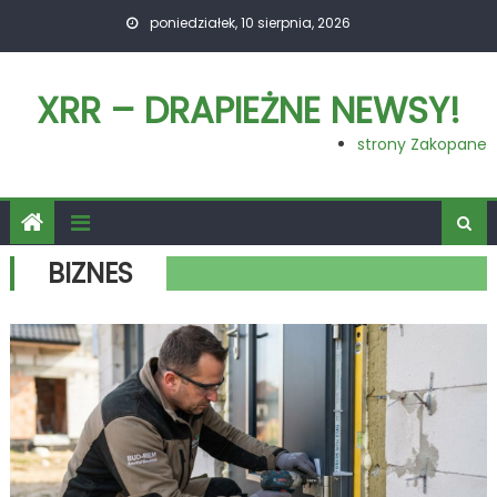
Skip
poniedziałek, 10 sierpnia, 2026
to
content
XRR – DRAPIEŻNE NEWSY!
strony Zakopane
BIZNES