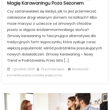
Magię Karawaningu Poza Sezonem
Czy zastanawiałeś się kiedyś, jak to jest przemierzać
zaśnieżone drogi własnym domem na kółkach? Albo
może marzysz o ucieczce od zimowych chłodów
prosto w objęcia śródziemnomorskiego słońca?
Zimowy karawaning to fascynująca alternatywa dla
tradycyjnych form wypoczynku, która zyskuje coraz
większą popularność wśród podróżników poszukujących
nowych doświadczeń. Zimowy Karawaning – Nowy
Trend w Podróżowaniu Przez lata […]
Posted
Author
1 grudnia 2025
Psychoterapia
Możliwość
on
Zimowe
komentowania
została wyłączona
Przygody
z
Kamperem:
Odkryj
Magię
Karawaningu