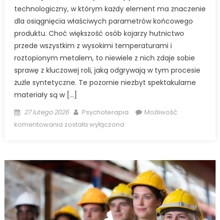
technologiczny, w którym każdy element ma znaczenie
dla osiągnięcia właściwych parametrów końcowego
produktu. Choć większość osób kojarzy hutnictwo
przede wszystkim z wysokimi temperaturami i
roztopionym metalem, to niewiele z nich zdaje sobie
sprawę z kluczowej roli, jaką odgrywają w tym procesie
żużle syntetyczne. Te pozornie niezbyt spektakularne
materiały są w […]
Posted
Author
27 lutego 2026
Psychoterapia
Możliwość
on
Żużle
komentowania
została wyłączona
w
hutnictwie:
przybliżamy
ich
rolę
w
procesie
produkcji