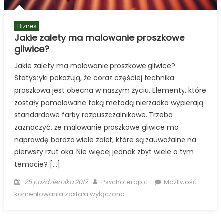
Biznes
Jakie zalety ma malowanie proszkowe
gliwice?
Jakie zalety ma malowanie proszkowe gliwice?
Statystyki pokazują, że coraz częściej technika
proszkowa jest obecna w naszym życiu. Elementy, które
zostały pomalowane taką metodą nierzadko wypierają
standardowe farby rozpuszczalnikowe. Trzeba
zaznaczyć, że malowanie proszkowe gliwice ma
naprawdę bardzo wiele zalet, które są zauważalne na
pierwszy rzut oka. Nie więcej jednak zbyt wiele o tym
temacie? […]
Posted
Author
25 października 2017
Psychoterapia
Możliwość
on
Jakie
komentowania
została wyłączona
zalety
ma