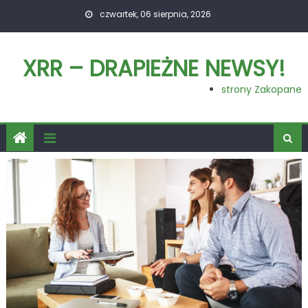
Skip
czwartek, 06 sierpnia, 2026
to
content
XRR – DRAPIEŻNE NEWSY!
strony Zakopane