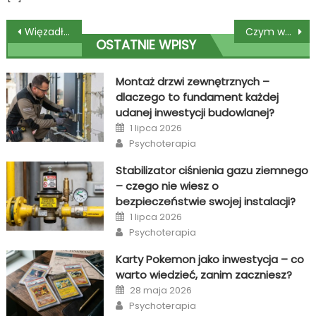
Nawigacja
Więzadło krzyżowe – rehabilitacja może być szybka i skuteczna
Czym wyróżniają się porządne nasiona autoflowering?
OSTATNIE WPISY
wpisu
Montaż drzwi zewnętrznych –
dlaczego to fundament każdej
udanej inwestycji budowlanej?
Posted
1 lipca 2026
on
Author
Psychoterapia
Stabilizator ciśnienia gazu ziemnego
– czego nie wiesz o
bezpieczeństwie swojej instalacji?
Posted
1 lipca 2026
on
Author
Psychoterapia
Karty Pokemon jako inwestycja – co
warto wiedzieć, zanim zaczniesz?
Posted
28 maja 2026
on
Author
Psychoterapia