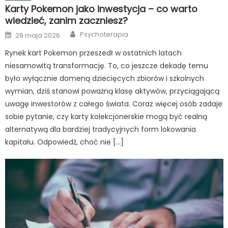
Karty Pokemon jako inwestycja – co warto
wiedzieć, zanim zaczniesz?
Author
Posted
Psychoterapia
28 maja 2026
on
Rynek kart Pokemon przeszedł w ostatnich latach
niesamowitą transformację. To, co jeszcze dekadę temu
było wyłącznie domeną dziecięcych zbiorów i szkolnych
wymian, dziś stanowi poważną klasę aktywów, przyciągającą
uwagę inwestorów z całego świata. Coraz więcej osób zadaje
sobie pytanie, czy karty kolekcjonerskie mogą być realną
alternatywą dla bardziej tradycyjnych form lokowania
kapitału. Odpowiedź, choć nie […]