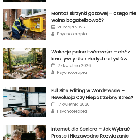
Montaż skrzynki gazowej – czego nie
wolno bagatelizować?
Posted
28 maja 2026
on
Author
Psychoterapia
Wakacje pełne twórczości – obóz
kreatywny dla młodych artystów
Posted
27 kwietnia 2026
on
Author
Psychoterapia
Full Site Editing w WordPressie –
Rewolucja Czy Niepotrzebny Stres?
Posted
17 kwietnia 2026
on
Author
Psychoterapia
Internet dla Seniora – Jak Wybrać
Proste i Niezawodne Rozwiązanie