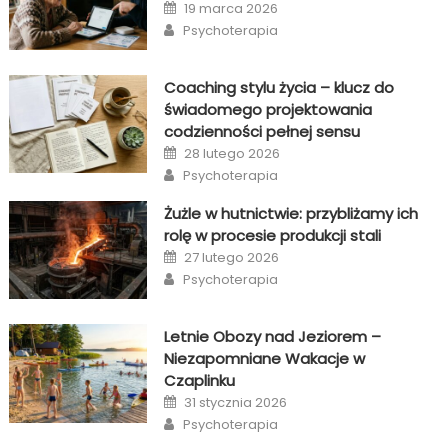
Posted
19 marca 2026
on
Author
Psychoterapia
Coaching stylu życia – klucz do
świadomego projektowania
codzienności pełnej sensu
Posted
28 lutego 2026
on
Author
Psychoterapia
Żużle w hutnictwie: przybliżamy ich
rolę w procesie produkcji stali
Posted
27 lutego 2026
on
Author
Psychoterapia
Letnie Obozy nad Jeziorem –
Niezapomniane Wakacje w
Czaplinku
Posted
31 stycznia 2026
on
Author
Psychoterapia