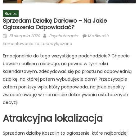
Biznes
Sprzedam Działkę Darłowo – Na Jakie
Ogłoszenia Odpowiadać?
Posted
Author
31 sierpnia 2020
Psychoterapia
Możliwość
on
Sprzedam
komentowania
została wyłączona
działkę
Emocjonalnie do tego wszystkiego podchodzicie? Chcecie
Darłowo
bowiem całkiem niedługo, na pewno w tym roku
–
kalendarzowym, zdecydować się po prostu na odpowiednią
na
jakie
działkę, na której potem wybudujecie dom? Przeczytajcie
ogłoszenia
zatem poniższy wpis, który podpowiada, na jakie aspekty
odpowiadać?
zwracać uwagę w momencie dokonywania ostatecznych
decyzji.
Atrakcyjna lokalizacja
Sprzedam działkę Koszalin to ogłoszenie, które najbardziej