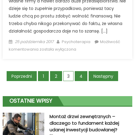
własne firmy a nawet bardzo duże przedsiębiorstwa. Nie
dzieje się to zupełnie przypadkowo, ponieważ tacy
ludzie chcą po prostu zdobyć wolność finansową. Nie
trzeba chyba nikogo przekonywać do faktu, że własna
działalność gospodarcza daje na to szansę. […]
Posted
Author
25 października 2017
Psychoterapia
Możliwość
on
Gdzie
komentowania
została wyłączona
znajduje
się
profesjonalna
Stronicowanie
Poprzedni
1
2
3
4
Następny
wypożyczalnia
samochodów
wpisów
dostawczych
kraków?
OSTATNIE WPISY
Montaż drzwi zewnętrznych –
dlaczego to fundament każdej
udanej inwestycji budowlanej?
Posted