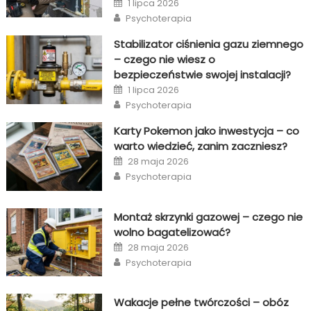
1 lipca 2026
on
Author
Psychoterapia
Stabilizator ciśnienia gazu ziemnego
– czego nie wiesz o
bezpieczeństwie swojej instalacji?
Posted
1 lipca 2026
on
Author
Psychoterapia
Karty Pokemon jako inwestycja – co
warto wiedzieć, zanim zaczniesz?
Posted
28 maja 2026
on
Author
Psychoterapia
Montaż skrzynki gazowej – czego nie
wolno bagatelizować?
Posted
28 maja 2026
on
Author
Psychoterapia
Wakacje pełne twórczości – obóz