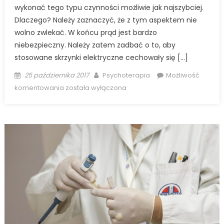
wykonać tego typu czynności możliwie jak najszybciej.
Dlaczego? Należy zaznaczyć, że z tym aspektem nie
wolno zwlekać. W końcu prąd jest bardzo
niebezpieczny. Należy zatem zadbać o to, aby
stosowane skrzynki elektryczne cechowały się […]
Posted
Author
25 października 2017
Psychoterapia
Możliwość
on
Jakie
komentowania
została wyłączona
cechy
powinny
mieć
skrzynki
elektryczne?