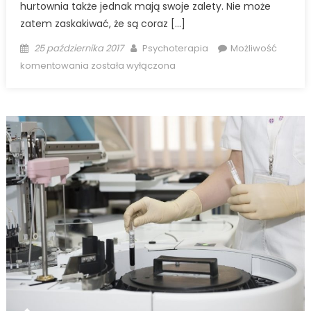
hurtownia także jednak mają swoje zalety. Nie może
zatem zaskakiwać, że są coraz […]
Posted
Author
25 października 2017
Psychoterapia
Możliwość
on
Dlaczego
komentowania
została wyłączona
kwiaty
sztuczne
hurtownia
są
tak
popularne?