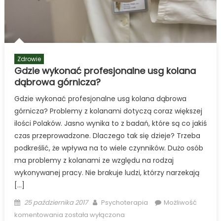
Zdrowie
Gdzie wykonać profesjonalne usg kolana
dąbrowa górnicza?
Gdzie wykonać profesjonalne usg kolana dąbrowa
górnicza? Problemy z kolanami dotyczą coraz większej
ilości Polaków. Jasno wynika to z badań, które są co jakiś
czas przeprowadzone. Dlaczego tak się dzieje? Trzeba
podkreślić, że wpływa na to wiele czynników. Dużo osób
ma problemy z kolanami ze względu na rodzaj
wykonywanej pracy. Nie brakuje ludzi, którzy narzekają
[…]
Posted
Author
25 października 2017
Psychoterapia
Możliwość
on
Gdzie
komentowania
została wyłączona