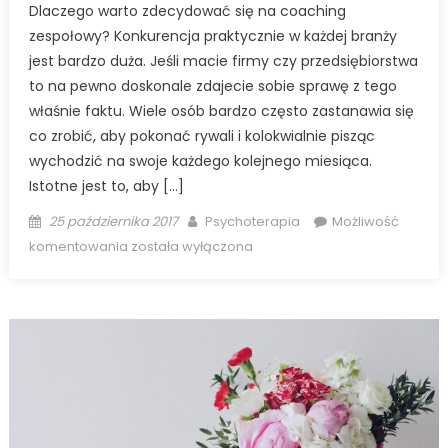
Dlaczego warto zdecydować się na coaching
zespołowy? Konkurencja praktycznie w każdej branży
jest bardzo duża. Jeśli macie firmy czy przedsiębiorstwa
to na pewno doskonale zdajecie sobie sprawę z tego
właśnie faktu. Wiele osób bardzo często zastanawia się
co zrobić, aby pokonać rywali i kolokwialnie pisząc
wychodzić na swoje każdego kolejnego miesiąca.
Istotne jest to, aby […]
Posted
Author
25 października 2017
Psychoterapia
Możliwość
on
Dlaczego
komentowania
została wyłączona
warto
zdecydować
się
na
coaching
zespołowy?