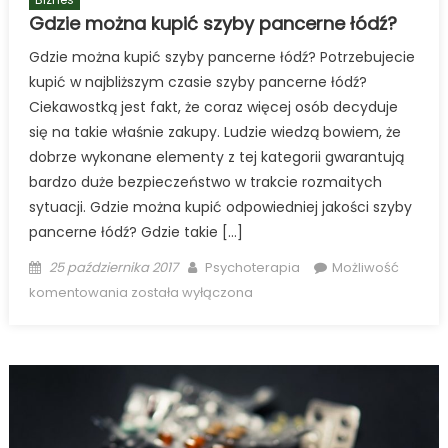
Gdzie można kupić szyby pancerne łódź?
Gdzie można kupić szyby pancerne łódź? Potrzebujecie
kupić w najbliższym czasie szyby pancerne łódź?
Ciekawostką jest fakt, że coraz więcej osób decyduje
się na takie właśnie zakupy. Ludzie wiedzą bowiem, że
dobrze wykonane elementy z tej kategorii gwarantują
bardzo duże bezpieczeństwo w trakcie rozmaitych
sytuacji. Gdzie można kupić odpowiedniej jakości szyby
pancerne łódź? Gdzie takie […]
Posted
Author
25 października 2017
Psychoterapia
Możliwość
on
Gdzie
komentowania
została wyłączona
można
kupić
szyby
pancerne
łódź?