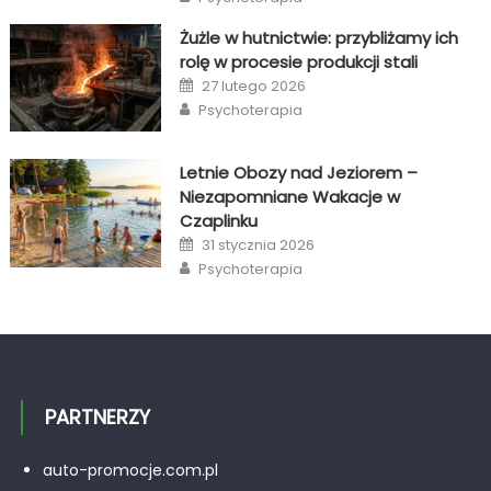
Żużle w hutnictwie: przybliżamy ich
rolę w procesie produkcji stali
Posted
27 lutego 2026
on
Author
Psychoterapia
Letnie Obozy nad Jeziorem –
Niezapomniane Wakacje w
Czaplinku
Posted
31 stycznia 2026
on
Author
Psychoterapia
PARTNERZY
auto-promocje.com.pl