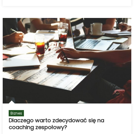
wykonać
profesjonalne
usg
kolana
dąbrowa
górnicza?
Biznes
Dlaczego warto zdecydować się na
coaching zespołowy?