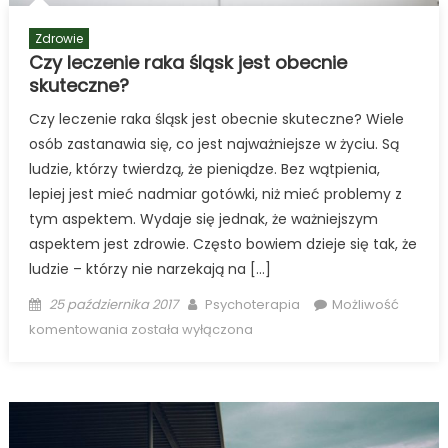
Zdrowie
Czy leczenie raka śląsk jest obecnie
skuteczne?
Czy leczenie raka śląsk jest obecnie skuteczne? Wiele
osób zastanawia się, co jest najważniejsze w życiu. Są
ludzie, którzy twierdzą, że pieniądze. Bez wątpienia,
lepiej jest mieć nadmiar gotówki, niż mieć problemy z
tym aspektem. Wydaje się jednak, że ważniejszym
aspektem jest zdrowie. Często bowiem dzieje się tak, że
ludzie – którzy nie narzekają na […]
Posted
Author
25 października 2017
Psychoterapia
Możliwość
on
Czy
komentowania
została wyłączona
leczenie
raka
śląsk
jest
obecnie