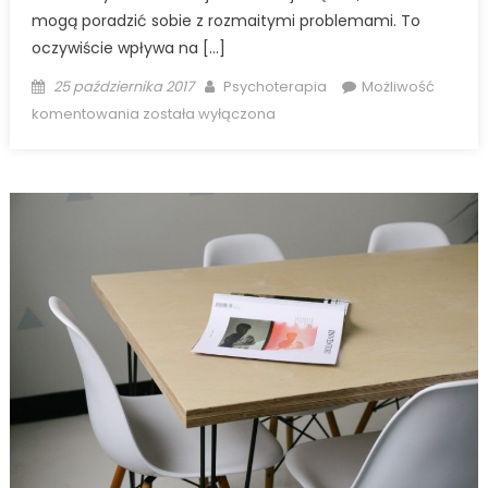
mogą poradzić sobie z rozmaitymi problemami. To
oczywiście wpływa na […]
Posted
Author
25 października 2017
Psychoterapia
Możliwość
on
Jakie
komentowania
została wyłączona
cechy
powinien
mieć
profesjonalny
psychiatra
katowice?