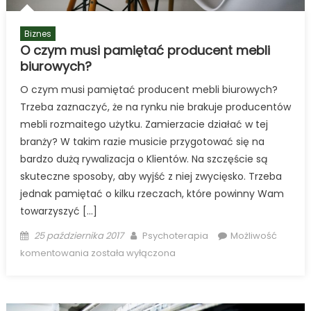
Biznes
O czym musi pamiętać producent mebli
biurowych?
O czym musi pamiętać producent mebli biurowych?
Trzeba zaznaczyć, że na rynku nie brakuje producentów
mebli rozmaitego użytku. Zamierzacie działać w tej
branży? W takim razie musicie przygotować się na
bardzo dużą rywalizacja o Klientów. Na szczęście są
skuteczne sposoby, aby wyjść z niej zwycięsko. Trzeba
jednak pamiętać o kilku rzeczach, które powinny Wam
towarzyszyć […]
Posted
Author
25 października 2017
Psychoterapia
Możliwość
on
O
komentowania
została wyłączona
czym
musi
pamiętać