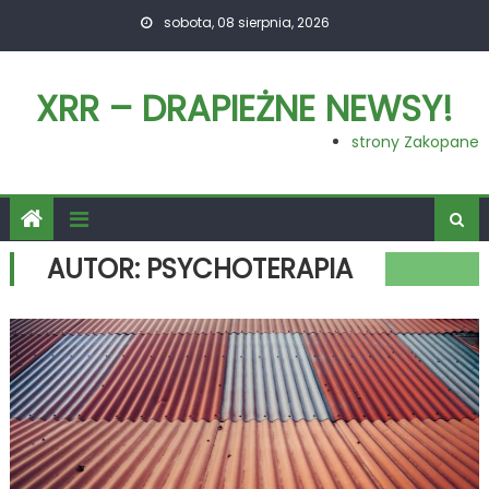
Skip
sobota, 08 sierpnia, 2026
to
content
XRR – DRAPIEŻNE NEWSY!
strony Zakopane
AUTOR:
PSYCHOTERAPIA