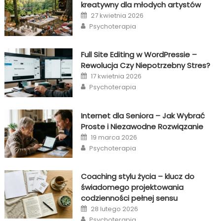
kreatywny dla młodych artystów
Posted
27 kwietnia 2026
on
Author
Psychoterapia
Full Site Editing w WordPressie –
Rewolucja Czy Niepotrzebny Stres?
Posted
17 kwietnia 2026
on
Author
Psychoterapia
Internet dla Seniora – Jak Wybrać
Proste i Niezawodne Rozwiązanie
Posted
19 marca 2026
on
Author
Psychoterapia
Coaching stylu życia – klucz do
świadomego projektowania
codzienności pełnej sensu
Posted
28 lutego 2026
on
Author
Psychoterapia