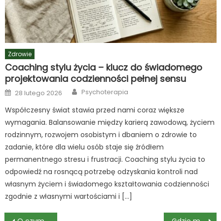
Zdrowie
Coaching stylu życia – klucz do świadomego
projektowania codzienności pełnej sensu
Author
Posted
Psychoterapia
28 lutego 2026
on
Współczesny świat stawia przed nami coraz większe
wymagania. Balansowanie między karierą zawodową, życiem
rodzinnym, rozwojem osobistym i dbaniem o zdrowie to
zadanie, które dla wielu osób staje się źródłem
permanentnego stresu i frustracji. Coaching stylu życia to
odpowiedź na rosnącą potrzebę odzyskania kontroli nad
własnym życiem i świadomego kształtowania codzienności
zgodnie z własnymi wartościami i […]