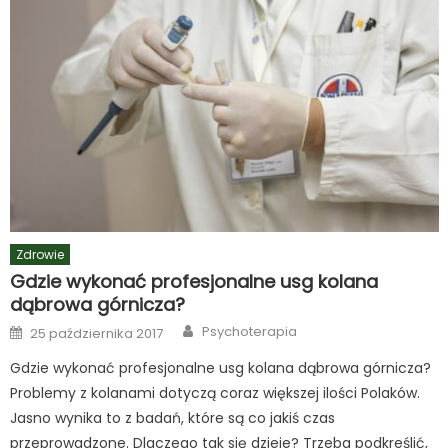
Zdrowie
Gdzie wykonać profesjonalne usg kolana
dąbrowa górnicza?
Author
Posted
Psychoterapia
25 października 2017
on
Gdzie wykonać profesjonalne usg kolana dąbrowa górnicza?
Problemy z kolanami dotyczą coraz większej ilości Polaków.
Jasno wynika to z badań, które są co jakiś czas
przeprowadzone. Dlaczego tak się dzieje? Trzeba podkreślić,