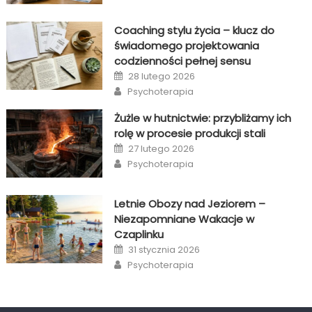
Coaching stylu życia – klucz do
świadomego projektowania
codzienności pełnej sensu
Posted
28 lutego 2026
on
Author
Psychoterapia
Żużle w hutnictwie: przybliżamy ich
rolę w procesie produkcji stali
Posted
27 lutego 2026
on
Author
Psychoterapia
Letnie Obozy nad Jeziorem –
Niezapomniane Wakacje w
Czaplinku
Posted
31 stycznia 2026
on
Author
Psychoterapia