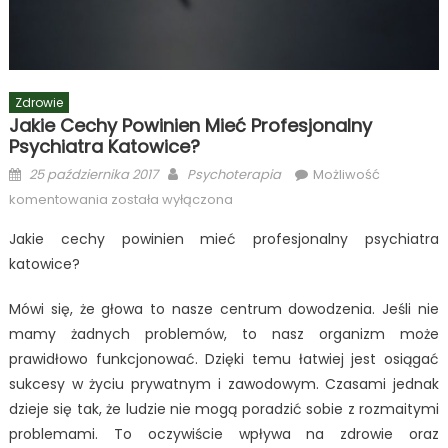
Zdrowie
Jakie Cechy Powinien Mieć Profesjonalny
Psychiatra Katowice?
Posted
Author
25 października 2017
Psychoterapia
Możliwość
on
Jakie
komentowania
została wyłączona
cechy
Jakie cechy powinien mieć profesjonalny psychiatra
powinien
katowice?
mieć
profesjonalny
Mówi się, że głowa to nasze centrum dowodzenia. Jeśli nie
psychiatra
mamy żadnych problemów, to nasz organizm może
katowice?
prawidłowo funkcjonować. Dzięki temu łatwiej jest osiągać
sukcesy w życiu prywatnym i zawodowym. Czasami jednak
dzieje się tak, że ludzie nie mogą poradzić sobie z rozmaitymi
problemami. To oczywiście wpływa na zdrowie oraz