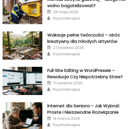
wolno bagatelizować?
Posted
28 maja 2026
on
Author
Psychoterapia
Wakacje pełne twórczości – obóz
kreatywny dla młodych artystów
Posted
27 kwietnia 2026
on
Author
Psychoterapia
Full Site Editing w WordPressie –
Rewolucja Czy Niepotrzebny Stres?
Posted
17 kwietnia 2026
on
Author
Psychoterapia
Internet dla Seniora – Jak Wybrać
Proste i Niezawodne Rozwiązanie
Posted
19 marca 2026
on
Author
Psychoterapia