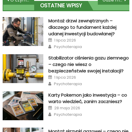
Nawigacja
O czym musi pamiętać producent mebli biurowych?
Gdzie można kupić szyby pancerne łódź?
OSTATNIE WPISY
wpisu
Montaż drzwi zewnętrznych –
dlaczego to fundament każdej
udanej inwestycji budowlanej?
Posted
1 lipca 2026
on
Author
Psychoterapia
Stabilizator ciśnienia gazu ziemnego
– czego nie wiesz o
bezpieczeństwie swojej instalacji?
Posted
1 lipca 2026
on
Author
Psychoterapia
Karty Pokemon jako inwestycja – co
warto wiedzieć, zanim zaczniesz?
Posted
28 maja 2026
on
Author
Psychoterapia
Montaż skrzynki gazowej – czego nie