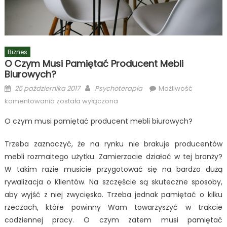
Biznes
O Czym Musi Pamiętać Producent Mebli
Biurowych?
Posted
Author
25 października 2017
Psychoterapia
Możliwość
on
O
komentowania
została wyłączona
czym
O czym musi pamiętać producent mebli biurowych?
musi
pamiętać
Trzeba zaznaczyć, że na rynku nie brakuje producentów
producent
mebli rozmaitego użytku. Zamierzacie działać w tej branży?
mebli
W takim razie musicie przygotować się na bardzo dużą
biurowych?
rywalizacja o Klientów. Na szczęście są skuteczne sposoby,
aby wyjść z niej zwycięsko. Trzeba jednak pamiętać o kilku
rzeczach, które powinny Wam towarzyszyć w trakcie
codziennej pracy. O czym zatem musi pamiętać