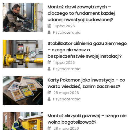
Montaż drzwi zewnętrznych –
dlaczego to fundament każdej
udanej inwestycji budowlanej?
Posted
1 lipca 2026
on
Author
Psychoterapia
Stabilizator ciśnienia gazu ziemnego
– czego nie wiesz o
bezpieczeństwie swojej instalacji?
Posted
1 lipca 2026
on
Author
Psychoterapia
Karty Pokemon jako inwestycja – co
warto wiedzieć, zanim zaczniesz?
Posted
28 maja 2026
on
Author
Psychoterapia
Montaż skrzynki gazowej – czego nie
wolno bagatelizować?
Posted
28 maja 2026