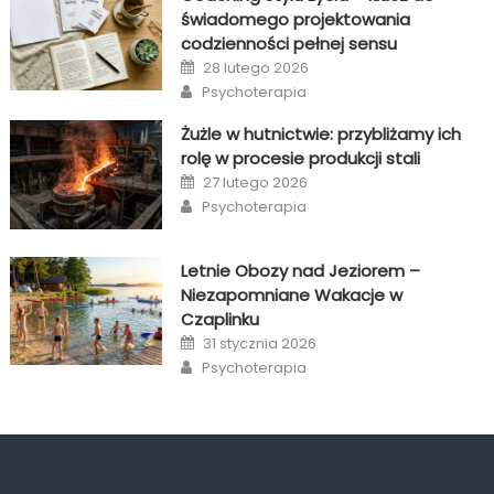
świadomego projektowania
codzienności pełnej sensu
Posted
28 lutego 2026
on
Author
Psychoterapia
Żużle w hutnictwie: przybliżamy ich
rolę w procesie produkcji stali
Posted
27 lutego 2026
on
Author
Psychoterapia
Letnie Obozy nad Jeziorem –
Niezapomniane Wakacje w
Czaplinku
Posted
31 stycznia 2026
on
Author
Psychoterapia