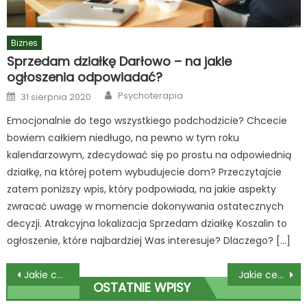
Biznes
Sprzedam działkę Darłowo – na jakie
ogłoszenia odpowiadać?
Author
Posted
Psychoterapia
31 sierpnia 2020
on
Emocjonalnie do tego wszystkiego podchodzicie? Chcecie
bowiem całkiem niedługo, na pewno w tym roku
kalendarzowym, zdecydować się po prostu na odpowiednią
działkę, na której potem wybudujecie dom? Przeczytajcie
zatem poniższy wpis, który podpowiada, na jakie aspekty
zwracać uwagę w momencie dokonywania ostatecznych
decyzji. Atrakcyjna lokalizacja Sprzedam działkę Koszalin to
ogłoszenie, które najbardziej Was interesuje? Dlaczego? […]
Nawigacja
Jakie cechy powinny mieć skrzynki elektryczne?
Jakie cechy powinien mieć profesjonalny psychiatra katowice?
OSTATNIE WPISY
wpisu