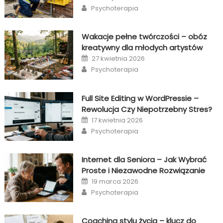
on
Author
Psychoterapia
Wakacje pełne twórczości – obóz
kreatywny dla młodych artystów
Posted
27 kwietnia 2026
on
Author
Psychoterapia
Full Site Editing w WordPressie –
Rewolucja Czy Niepotrzebny Stres?
Posted
17 kwietnia 2026
on
Author
Psychoterapia
Internet dla Seniora – Jak Wybrać
Proste i Niezawodne Rozwiązanie
Posted
19 marca 2026
on
Author
Psychoterapia
Coaching stylu życia – klucz do