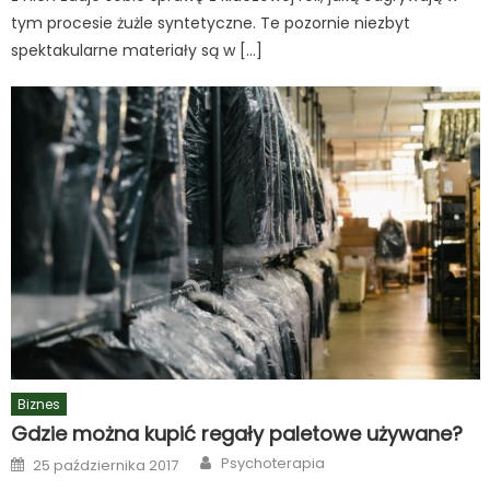
tym procesie żużle syntetyczne. Te pozornie niezbyt
spektakularne materiały są w […]
Biznes
Gdzie można kupić regały paletowe używane?
Author
Posted
Psychoterapia
25 października 2017
on