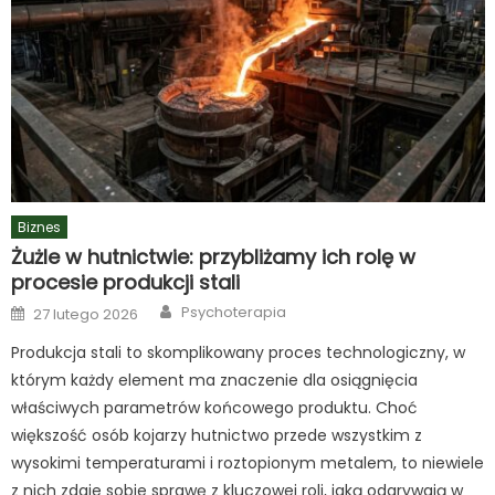
Biznes
Żużle w hutnictwie: przybliżamy ich rolę w
procesie produkcji stali
Author
Posted
Psychoterapia
27 lutego 2026
on
Produkcja stali to skomplikowany proces technologiczny, w
którym każdy element ma znaczenie dla osiągnięcia
właściwych parametrów końcowego produktu. Choć
większość osób kojarzy hutnictwo przede wszystkim z
wysokimi temperaturami i roztopionym metalem, to niewiele
z nich zdaje sobie sprawę z kluczowej roli, jaką odgrywają w