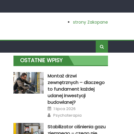
strony Zakopane
OSTATNIE WPISY
Montaż drzwi
zewnętrznych – dlaczego
to fundament każdej
udanej inwestycji
budowlanej?
Posted
1 lipca 2026
on
Author
Psychoterapia
Stabilizator ciśnienia gazu
ziemnego – czego nie