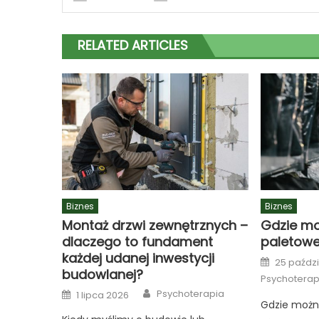
RELATED ARTICLES
Biznes
Biznes
Montaż drzwi zewnętrznych –
Gdzie mo
dlaczego to fundament
paletow
każdej udanej inwestycji
Posted
25 paździ
on
budowlanej?
Psychoterap
Author
Posted
Psychoterapia
1 lipca 2026
on
Gdzie możn