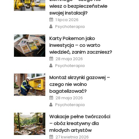
wiesz o bezpieczeństwie
swojej instalacji?
Posted
1 lipca 2026
on
Author
Psychoterapia
Karty Pokemon jako
inwestycja – co warto
wiedzieć, zanim zaczniesz?
Posted
28 maja 2026
on
Author
Psychoterapia
Montaż skrzynki gazowej –
czego nie wolno
bagatelizować?
Posted
28 maja 2026
on
Author
Psychoterapia
Wakacje pełne twórczości
– obóz kreatywny dla
młodych artystów
Posted
27 kwietnia 2026