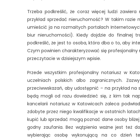
Trzeba podkreślić, że coraz więcej ludzi zawier
przykład sprzedać nieruchomość? W takim razie mu
umieścić ja na rozmaitych portalach Internetowy
biur nieruchomości). Kiedy dojdzie do finalnej t
podkreślić, że jest to osoba, która dba o to, aby in
Czym powinien charakteryzować się profesjonalny 
przeczytacie w dzisiejszym wpisie.
Przede wszystkim profesjonalny notariusz w Kat
uczelniach polskich albo zagranicznych. Zaz
przeciwwskazań, aby udostępnić – na przykład na s
będą mogli od razu dowiedzieć się, z kim tak nap
kancelarii notariusz w Katowicach zaleca podwła
zdobyte przez niego kwalifikacje w ostatnich latac
kupić lub sprzedać mogą poznać dane osoby bliżej
godny zaufania. Bez wątpienia ważne jest też d
wybierając osobę wykonującą na co dzień te