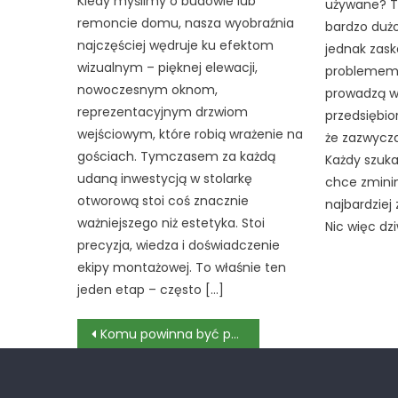
Kiedy myślimy o budowie lub
używane? To
remoncie domu, nasza wyobraźnia
bardzo dużo
najczęściej wędruje ku efektom
jednak zask
wizualnym – pięknej elewacji,
problemem b
nowoczesnym oknom,
prowadzą w
reprezentacyjnym drzwiom
przedsiębio
wejściowym, które robią wrażenie na
że zazwycza
gościach. Tymczasem za każdą
Każdy szuka
udaną inwestycją w stolarkę
chce zminim
otworową stoi coś znacznie
najbardziej
ważniejszego niż estetyka. Stoi
Nic więc dz
precyzja, wiedza i doświadczenie
ekipy montażowej. To właśnie ten
jeden etap – często […]
Nawigacja
Komu powinna być powierzona budowa domków letniskowych?
wpisu