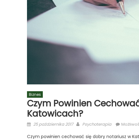
Biznes
Czym Powinien Cechować 
Katowicach?
Posted
Author
25 października 2017
Psychoterapia
Możliwo
on
Czym powinien cechować się dobry notariusz w Ka