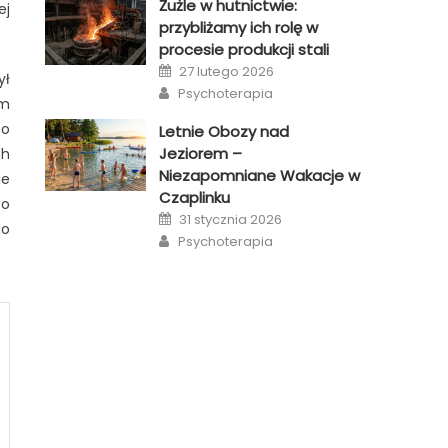
Żużle w hutnictwie:
ej
przybliżamy ich rolę w
procesie produkcji stali
Posted
27 lutego 2026
ł
on
Author
Psychoterapia
em
zo
Letnie Obozy nad
Jeziorem –
ch
Niezapomniane Wakacje w
ie
Czaplinku
to
Posted
31 stycznia 2026
on
go
Author
Psychoterapia