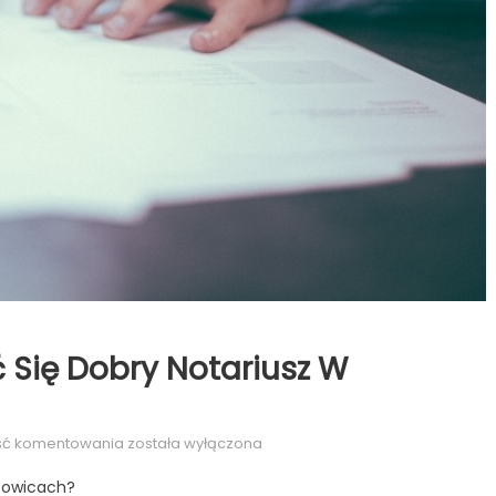
Się Dobry Notariusz W
Czym
ść komentowania
została wyłączona
powinien
towicach?
cechować