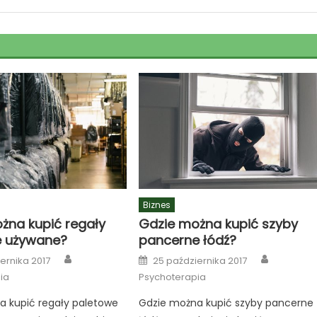
Biznes
żna kupić regały
Gdzie można kupić szyby
e używane?
pancerne łódź?
Author
Author
Posted
ernika 2017
25 października 2017
on
ia
Psychoterapia
a kupić regały paletowe
Gdzie można kupić szyby pancerne