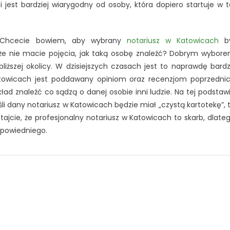
st bardziej wiarygodny od osoby, która dopiero startuje w t
ę? Chcecie bowiem, aby wybrany
notariusz w Katowicach
by
, że nie macie pojęcia, jak taką osobę znaleźć? Dobrym wybor
bliższej okolicy. W dzisiejszych czasach jest to naprawdę bard
Katowicach jest poddawany opiniom oraz recenzjom poprzedni
ład znaleźć co sądzą o danej osobie inni ludzie. Na tej podstaw
li dany notariusz w Katowicach będzie miał „czystą kartotekę”, 
jcie, że profesjonalny notariusz w Katowicach to skarb, dlate
dpowiedniego.