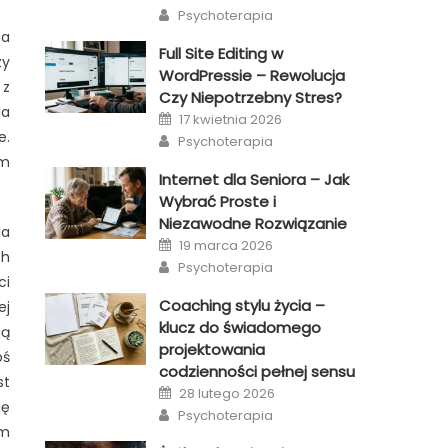
on
Author
Psychoterapia
na
Full Site Editing w
zy
WordPressie – Rewolucja
 z
Czy Niepotrzebny Stres?
ba
Posted
17 kwietnia 2026
on
e.
Author
Psychoterapia
im
Internet dla Seniora – Jak
Wybrać Proste i
Niezawodne Rozwiązanie
na
Posted
19 marca 2026
on
ch
Author
Psychoterapia
ci
Coaching stylu życia –
ej
klucz do świadomego
ją
projektowania
oś
codzienności pełnej sensu
st
Posted
28 lutego 2026
on
ię
Author
Psychoterapia
ym