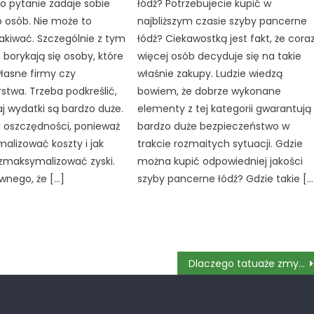
 pytanie zadaje sobie
łódź? Potrzebujecie kupić w
 osób. Nie może to
najbliższym czasie szyby pancerne
akiwać. Szczególnie z tym
łódź? Ciekawostką jest fakt, że cora
orykają się osoby, które
więcej osób decyduje się na takie
łasne firmy czy
właśnie zakupy. Ludzie wiedzą
rstwa. Trzeba podkreślić,
bowiem, że dobrze wykonane
j wydatki są bardzo duże.
elementy z tej kategorii gwarantują
 oszczędności, ponieważ
bardzo duże bezpieczeństwo w
alizować koszty i jak
trakcie rozmaitych sytuacji. Gdzie
 zmaksymalizować zyski.
można kupić odpowiedniej jakości
iwnego, że […]
szyby pancerne łódź? Gdzie takie […
Dlaczego tatuaże zmywalne są takie popularne?