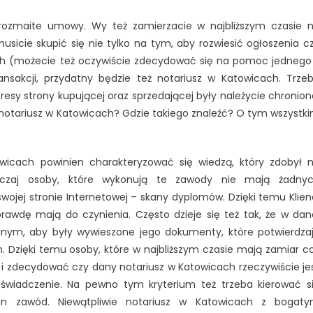
się
a rozmaite umowy. Wy też zamierzacie w najbliższym czasie 
dobry
sicie skupić się nie tylko na tym, aby rozwiesić ogłoszenia c
notariusz
ch (możecie też oczywiście zdecydować się na pomoc jednego
w
ransakcji, przydatny będzie też notariusz w Katowicach. Trze
Katowicach?
teresy strony kupującej oraz sprzedającej były należycie chronion
notariusz w Katowicach? Gdzie takiego znaleźć? O tym wszystk
owicach powinien charakteryzować się wiedzą, który zdobył 
wyczaj osoby, które wykonują te zawody nie mają żadny
wojej stronie Internetowej – skany dyplomów. Dzięki temu Klien
rawdę mają do czynienia. Często dzieje się też tak, że w dan
dnym, aby były wywieszone jego dokumenty, które potwierdza
h. Dzięki temu osoby, które w najbliższym czasie mają zamiar c
 i zdecydować czy dany notariusz w Katowicach rzeczywiście je
oświadczenie. Na pewno tym kryterium też trzeba kierować s
n zawód. Niewątpliwie notariusz w Katowicach z bogat