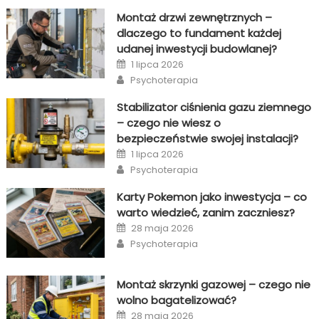
Montaż drzwi zewnętrznych –
dlaczego to fundament każdej
udanej inwestycji budowlanej?
Posted
1 lipca 2026
on
Author
Psychoterapia
Stabilizator ciśnienia gazu ziemnego
– czego nie wiesz o
bezpieczeństwie swojej instalacji?
Posted
1 lipca 2026
on
Author
Psychoterapia
Karty Pokemon jako inwestycja – co
warto wiedzieć, zanim zaczniesz?
Posted
28 maja 2026
on
Author
Psychoterapia
Montaż skrzynki gazowej – czego nie
wolno bagatelizować?
Posted
28 maja 2026