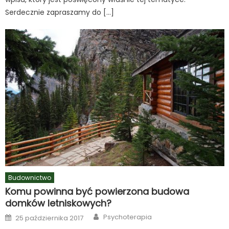
Serdecznie zapraszamy do […]
Budownictwo
Komu powinna być powierzona budowa
domków letniskowych?
Author
Posted
Psychoterapia
25 października 2017
on