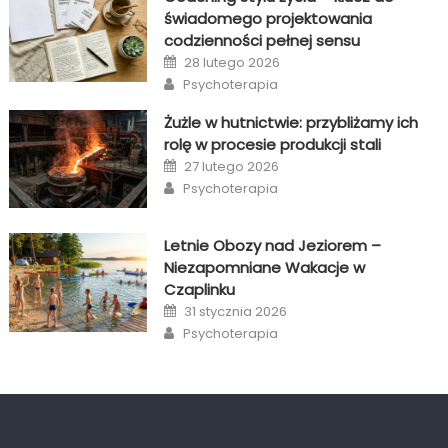
świadomego projektowania
codzienności pełnej sensu
Posted
28 lutego 2026
on
Author
Psychoterapia
Żużle w hutnictwie: przybliżamy ich
rolę w procesie produkcji stali
Posted
27 lutego 2026
on
Author
Psychoterapia
Letnie Obozy nad Jeziorem –
Niezapomniane Wakacje w
Czaplinku
Posted
31 stycznia 2026
on
Author
Psychoterapia