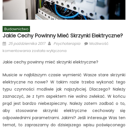
Budownictwo
Jakie Cechy Powinny Mieć Skrzynki Elektryczne?
Posted
Author
25 października 2017
Psychoterapia
Możliwość
on
Jakie
komentowania
została wyłączona
cechy
Jakie cechy powinny mieć skrzynki elektryczne?
powinny
mieć
Musicie w najbliższym czasie wymienić Wasze stare skrzynki
skrzynki
elektryczne na nowe? W takim razie trzeba wykonać tego
elektryczne?
typu czynności możliwie jak najszybciej. Dlaczego? Należy
zaznaczyć, że z tym aspektem nie wolno zwlekać. W końcu
prąd jest bardzo niebezpieczny. Należy zatem zadbać o to,
aby stosowane skrzynki elektryczne cechowały się
odpowiednimi parametrami. Jakimi? Jeśli interesuje Was ten
temat, to zapraszamy do dzisiejszego wpisu poświęconego