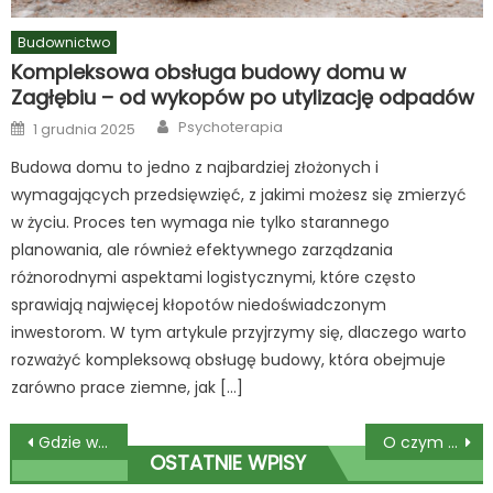
Budownictwo
Kompleksowa obsługa budowy domu w
Zagłębiu – od wykopów po utylizację odpadów
Author
Posted
Psychoterapia
1 grudnia 2025
on
Budowa domu to jedno z najbardziej złożonych i
wymagających przedsięwzięć, z jakimi możesz się zmierzyć
w życiu. Proces ten wymaga nie tylko starannego
planowania, ale również efektywnego zarządzania
różnorodnymi aspektami logistycznymi, które często
sprawiają najwięcej kłopotów niedoświadczonym
inwestorom. W tym artykule przyjrzymy się, dlaczego warto
rozważyć kompleksową obsługę budowy, która obejmuje
zarówno prace ziemne, jak […]
Nawigacja
Gdzie wykonać profesjonalne usg kolana dąbrowa górnicza?
O czym musi pamiętać producent mebli biurowych?
OSTATNIE WPISY
wpisu