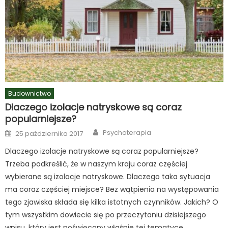
Budownictwo
Dlaczego izolacje natryskowe są coraz
popularniejsze?
Author
Posted
Psychoterapia
25 października 2017
on
Dlaczego izolacje natryskowe są coraz popularniejsze?
Trzeba podkreślić, że w naszym kraju coraz częściej
wybierane są izolacje natryskowe. Dlaczego taka sytuacja
ma coraz częściej miejsce? Bez wątpienia na występowania
tego zjawiska składa się kilka istotnych czynników. Jakich? O
tym wszystkim dowiecie się po przeczytaniu dzisiejszego
wpisu, który jest poświęcony właśnie tej tematyce.