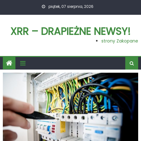
Skip
piątek, 07 sierpnia, 2026
to
content
XRR – DRAPIEŻNE NEWSY!
strony Zakopane