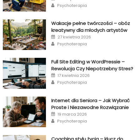
on
Author
Psychoterapia
Wakacje pełne twórczości – obóz
kreatywny dla młodych artystów
Posted
27 kwietnia 2026
on
Author
Psychoterapia
Full Site Editing w WordPressie –
Rewolucja Czy Niepotrzebny Stres?
Posted
17 kwietnia 2026
on
Author
Psychoterapia
Internet dla Seniora – Jak Wybrać
Proste i Niezawodne Rozwiązanie
Posted
19 marca 2026
on
Author
Psychoterapia
Coaching stylu życia – klucz do