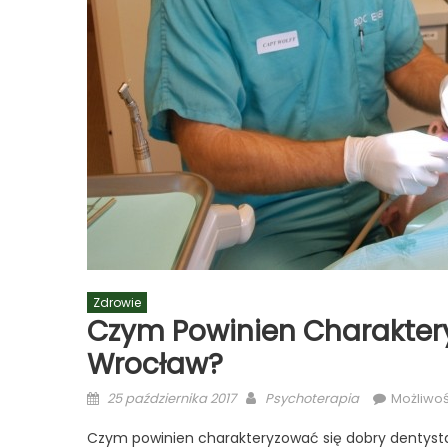
Zdrowie
Czym Powinien Charakter
Wrocław?
Posted
Author
25 października 2017
Psychoterapia
Możliwo
on
Czym powinien charakteryzować się dobry dentyst