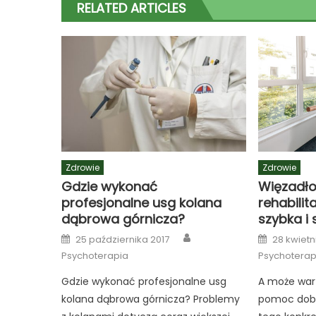
RELATED ARTICLES
Zdrowie
Zdrowie
Gdzie wykonać
Więzadło
profesjonalne usg kolana
rehabili
dąbrowa górnicza?
szybka i
Author
Posted
Posted
25 października 2017
28 kwietn
on
on
Psychoterapia
Psychoterap
Gdzie wykonać profesjonalne usg
A może war
kolana dąbrowa górnicza? Problemy
pomoc dobre