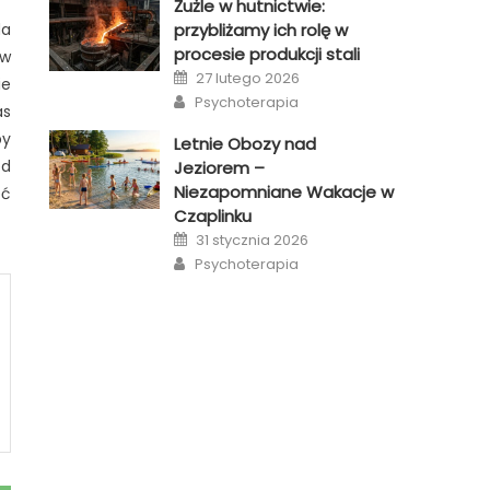
Żużle w hutnictwie:
da
przybliżamy ich rolę w
procesie produkcji stali
aw
Posted
27 lutego 2026
ie
on
Author
Psychoterapia
as
by
Letnie Obozy nad
ed
Jeziorem –
Niezapomniane Wakacje w
eć
Czaplinku
Posted
31 stycznia 2026
on
Author
Psychoterapia