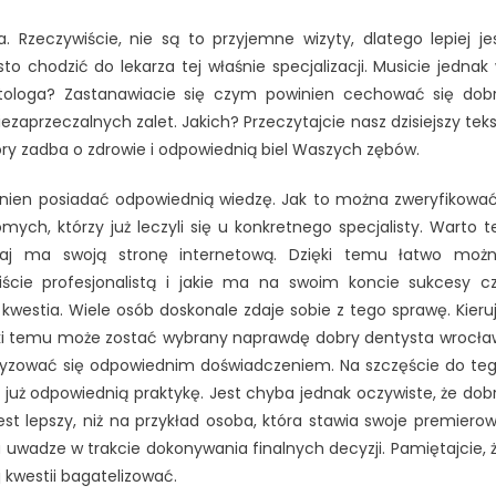
się
. Rzeczywiście, nie są to przyjemne wizyty, dlatego lepiej je
dobry
 chodzić do lekarza tej właśnie specjalizacji. Musicie jednak
dentysta
tologa? Zastanawiacie się czym powinien cechować się dob
wrocław?
zaprzeczalnych zalet. Jakich? Przeczytajcie nasz dzisiejszy teks
ry zadba o zdrowie i odpowiednią biel Waszych zębów.
inien posiadać odpowiednią wiedzę. Jak to można zweryfikowa
mych, którzy już leczyli się u konkretnego specjalisty. Warto t
j ma swoją stronę internetową. Dzięki temu łatwo moż
ście profesjonalistą i jakie ma na swoim koncie sukcesy c
westia. Wiele osób doskonale zdaje sobie z tego sprawę. Kieru
ęki temu może zostać wybrany naprawdę dobry dentysta wrocła
eryzować się odpowiednim doświadczeniem. Na szczęście do te
 już odpowiednią praktykę. Jest chyba jednak oczywiste, że dob
st lepszy, niż na przykład osoba, która stawia swoje premiero
 uwadze w trakcie dokonywania finalnych decyzji. Pamiętajcie, 
j kwestii bagatelizować.