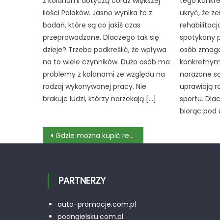
z kolanami dotyczą coraz większej
tego konkre
ilości Polaków. Jasno wynika to z
ukryć, że z
badań, które są co jakiś czas
rehabilitacj
przeprowadzone. Dlaczego tak się
spotykany 
dzieje? Trzeba podkreślić, że wpływa
osób zmaga
na to wiele czynników. Dużo osób ma
konkretnym
problemy z kolanami ze względu na
narażone s
rodzaj wykonywanej pracy. Nie
uprawiają r
brakuje ludzi, którzy narzekają […]
sportu. Dla
biorąc pod
Nawigacja
Gdzie można kupić regały paletowe używane?
wpisu
PARTNERZY
auto-promocje.com.pl
poangielsku.com.pl