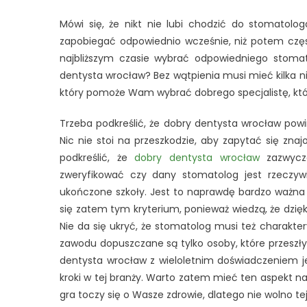
Mówi się, że nikt nie lubi chodzić do stomatologa
zapobiegać odpowiednio wcześnie, niż potem często
najbliższym czasie wybrać odpowiedniego stoma
dentysta wrocław? Bez wątpienia musi mieć kilka nie
który pomoże Wam wybrać dobrego specjalistę, któ
Trzeba podkreślić, że dobry dentysta wrocław pow
Nic nie stoi na przeszkodzie, aby zapytać się znajo
podkreślić, że
dobry dentysta wrocław
zazwycza
zweryfikować czy dany stomatolog jest rzeczywi
ukończone szkoły. Jest to naprawdę bardzo ważna k
się zatem tym kryterium, ponieważ wiedzą, że dzi
Nie da się ukryć, że stomatolog musi też charakt
zawodu dopuszczane są tylko osoby, które przeszły
dentysta wrocław z wieloletnim doświadczeniem je
kroki w tej branży. Warto zatem mieć ten aspekt na
gra toczy się o Wasze zdrowie, dlatego nie wolno te