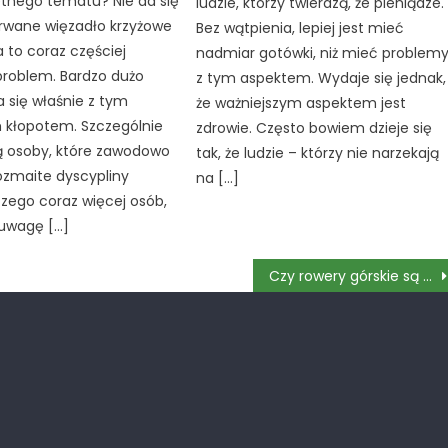
tnego tematu? Nie da się
ludzie, którzy twierdzą, że pieniądze.
erwane więzadło krzyżowe
Bez wątpienia, lepiej jest mieć
a to coraz częściej
nadmiar gotówki, niż mieć problem
problem. Bardzo dużo
z tym aspektem. Wydaje się jednak,
 się właśnie z tym
że ważniejszym aspektem jest
 kłopotem. Szczególnie
zdrowie. Często bowiem dzieje się
ą osoby, które zawodowo
tak, że ludzie – którzy nie narzekają
ozmaite dyscypliny
na […]
czego coraz więcej osób,
 uwagę […]
Czy rowery górskie są uniwersalne?