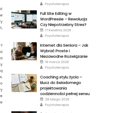
on
Author
Psychoterapia
st
Full Site Editing w
 w
WordPressie – Rewolucja
ry
Czy Niepotrzebny Stres?
t,
Posted
17 kwietnia 2026
on
Author
Psychoterapia
Internet dla Seniora – Jak
ć?
Wybrać Proste i
eż
Niezawodne Rozwiązanie
na
Posted
19 marca 2026
on
zy
Author
Psychoterapia
ją
w.
Coaching stylu życia –
klucz do świadomego
go
projektowania
ry
codzienności pełnej sensu
we
Posted
28 lutego 2026
on
że
Author
Psychoterapia