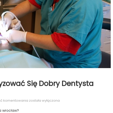
yzować Się Dobry Dentysta
Czym
ść komentowania
została wyłączona
powinien
a wrocław?
charakteryzować