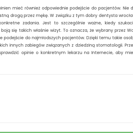
winien mieć również odpowiednie podejście do pacjentów. Nie 
ą istną drogą przez mękę. W związku z tym dobry dentysta wrocł
onkretne zadania. Jest to szczególnie ważne, kiedy szukac
 boją się takich właśnie wizyt. To oznacza, że wybrany przez W
 podejście do najmłodszych pacjentów. Dzięki temu takie oso
tkich innych zabiegów związanych z dziedziną stomatologii. Prz
prawdzić opinie o konkretnym lekarzu na Internecie, aby mi