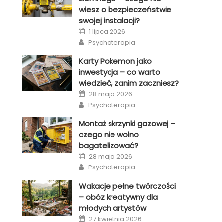
wiesz o bezpieczeństwie
swojej instalacji?
Posted
1 lipca 2026
on
Author
Psychoterapia
Karty Pokemon jako
inwestycja – co warto
wiedzieć, zanim zaczniesz?
Posted
28 maja 2026
on
Author
Psychoterapia
Montaż skrzynki gazowej –
czego nie wolno
bagatelizować?
Posted
28 maja 2026
on
Author
Psychoterapia
Wakacje pełne twórczości
– obóz kreatywny dla
młodych artystów
Posted
27 kwietnia 2026