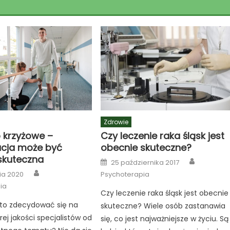
Zdrowie
 krzyżowe –
Czy leczenie raka śląsk jest
tacja może być
obecnie skuteczne?
 skuteczna
Author
Posted
25 października 2017
on
Author
ia 2020
Psychoterapia
ia
Czy leczenie raka śląsk jest obecnie
to zdecydować się na
skuteczne? Wiele osób zastanawia
j jakości specjalistów od
się, co jest najważniejsze w życiu. Są